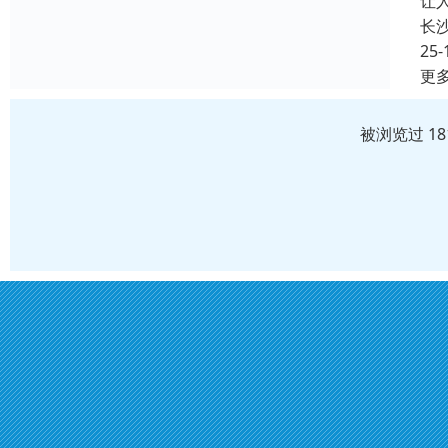
让
长
25-
更
被浏览过 1