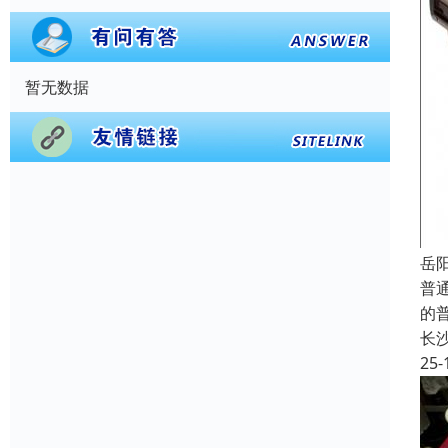
暂无数据
岳
普
的
长
25-