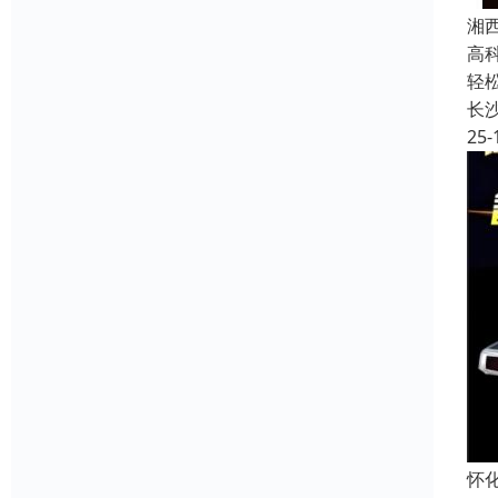
湘
高
轻
长
25-
怀