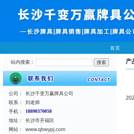
首页
产
站内搜索：
公司：
长沙千变万赢牌具公司
20
联系：
刘老师
手机：
18890370058
地址：
长沙市开福区
网站：
www.qbwypj.com