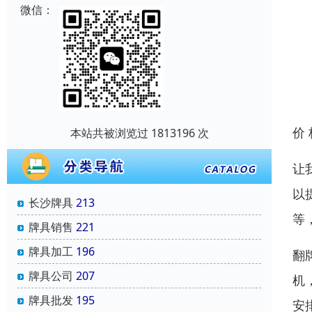
微信：
价
本站共被浏览过 1813196 次
让
以
长沙牌具
213
等
牌具销售
221
牌具加工
196
翻
牌具公司
207
机
牌具批发
195
安