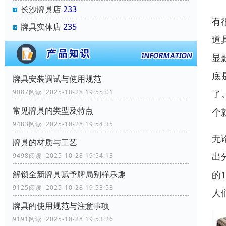
长沙牌具店
233
有
牌具实体店
235
道
显
底
牌具安装调试与使用规范
了
9087阅读 2025-10-28 19:55:01
常见牌具的类型及特点
个
9483阅读 2025-10-28 19:54:35
无
牌具的材质与工艺
出
9498阅读 2025-10-28 19:54:13
的
解锁全新牌具赋予牌局别样乐趣
9125阅读 2025-10-28 19:53:53
人
牌具的使用规范与注意事项
9191阅读 2025-10-28 19:53:26