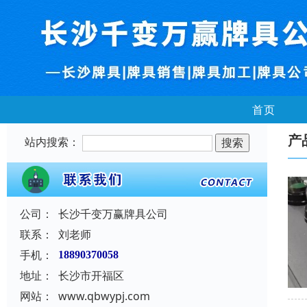
首页
产
站内搜索：
公司：
长沙千变万赢牌具公司
联系：
刘老师
手机：
18890370058
地址：
长沙市开福区
网站：
www.qbwypj.com